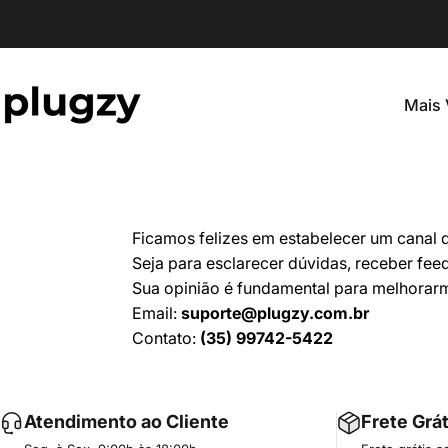
Pular para o conteúdo
Mais 
plugzy
M
Ficamos felizes em estabelecer um canal 
Seja para esclarecer dúvidas, receber fee
Sua opinião é fundamental para melhorar
Email:
suporte
@plugzy
.com
.br
Contato:
(35) 99742-5422
Atendimento ao Cliente
Frete Grát