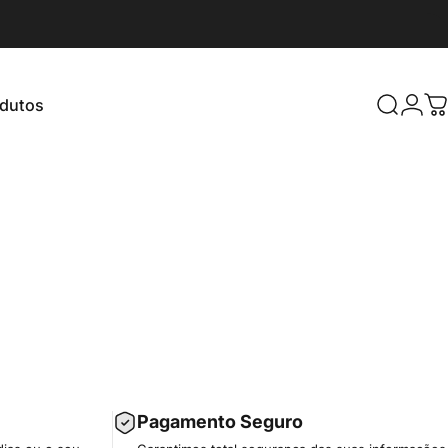
odutos
Pesquis
C
os
Pagamento Seguro