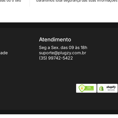
dias ou o seu
Garantimos total segurança das suas informações
Atendimento
Seg a Sex. das 09 às 18h
dade
suporte@plugzy.com.br
(35) 99742-5422