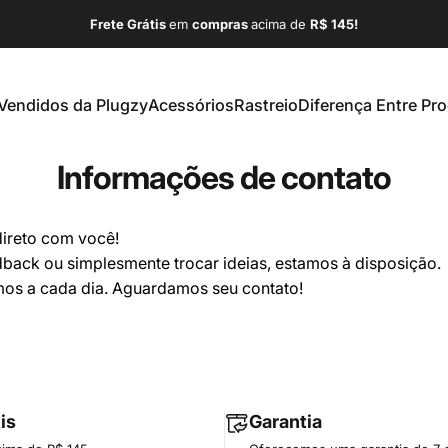
Frete Grátis
em
compras
acima de
R$ 145!
Vendidos da Plugzy
Acessórios
Rastreio
Diferença Entre Pr
ais Vendidos da Plugzy
Acessórios
Rastreio
Diferença Entre Produt
Informações de contato
direto com você!
dback ou simplesmente trocar ideias, estamos à disposição.
mos a cada dia. Aguardamos seu contato!
is
Garantia